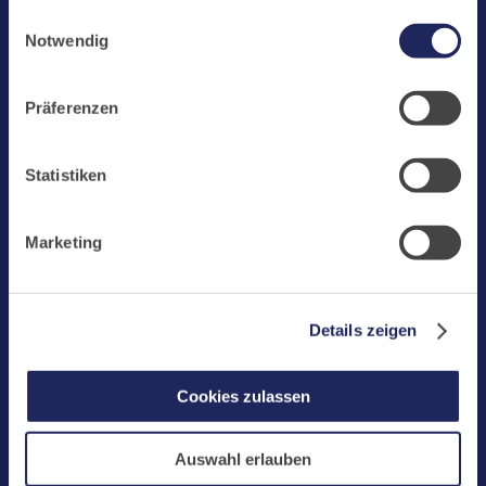
gesammelt haben. Cookies von api.mews.com und
Einwilligungsauswahl
Benediktinerabtei Maria Laach
challenges.cloudflare.com: Wir verwenden das online
Notwendig
Buchungssystem MEWS in unserem Hotel und unserem
D-56653 Maria Laach
Gastflügel. Ihre Daten werden dabei an MEWS
Tel.: +49 (0) 2652 59-0
Präferenzen
übermittelt. Cookies von eu5.bookingkit.de: Wir
Fax: +49 (0) 2652 59-359
verwenden das online Buchungssystem bookingkit für
abtei@maria-laach.de
Buchungen von Bibliotheks- und Klosterführungen. Um
Statistiken
www.maria-laach.de
Buchungen durchführen zu können akzeptieren Sie bitte
Marketing-Cookies.
Gastflügel St. Gilbert
Marketing
Tel: +49 (0) 2652 59-313
Fax: +49 (0) 2652 59-282
gastfluegel@maria-laach.de
Details zeigen
Andere Sprachen
Cookies zulassen
DE
FR
EN
NL
CN/中文
Auswahl erlauben