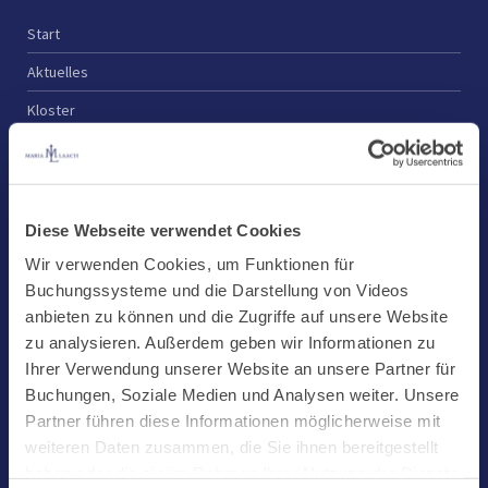
Start
Aktuelles
Kloster
Klosterbetriebe
Spenden
Te Deum
Diese Webseite verwendet Cookies
Bestattungen
Wir verwenden Cookies, um Funktionen für
Buchungssysteme und die Darstellung von Videos
Laacher See
anbieten zu können und die Zugriffe auf unsere Website
Shops
zu analysieren. Außerdem geben wir Informationen zu
Ihrer Verwendung unserer Website an unsere Partner für
Infos
Buchungen, Soziale Medien und Analysen weiter. Unsere
Jobs
Partner führen diese Informationen möglicherweise mit
weiteren Daten zusammen, die Sie ihnen bereitgestellt
Newsletter
haben oder die sie im Rahmen Ihrer Nutzung der Dienste