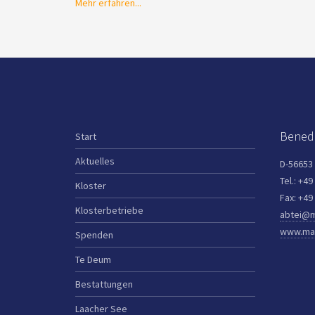
Mehr erfahren...
Benedi
Start
Aktuelles
D-56653
Tel.: +49
Kloster
Fax: +49
Klosterbetriebe
abtei@m
www.mar
Spenden
Te Deum
Bestattungen
Laacher See