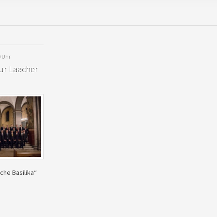
0 Uhr
ur Laacher
che Basilika“