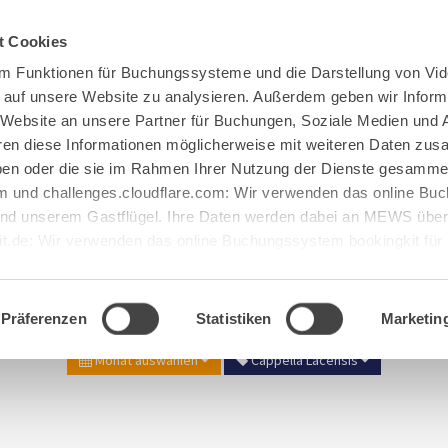
Spenden
Te Deum
Bestattun
t Cookies
m Funktionen für Buchungssysteme und die Darstellung von Vid
e auf unsere Website zu analysieren. Außerdem geben wir Inform
 Website an unsere Partner für Buchungen, Soziale Medien und 
hren diese Informationen möglicherweise mit weiteren Daten zu
haben oder die sie im Rahmen Ihrer Nutzung der Dienste gesamme
 und challenges.cloudflare.com: Wir verwenden das online B
d unserem Gastflügel. Ihre Daten werden dabei an MEWS überm
it.de: Wir verwenden das online Buchungssystem bookingkit fü
terführungen. Um Buchungen durchführen zu können akzeptieren 
Veranstaltungen in Maria Laac
Präferenzen
Statistiken
Marketin
Monat auswählen
Cappella Lacensis