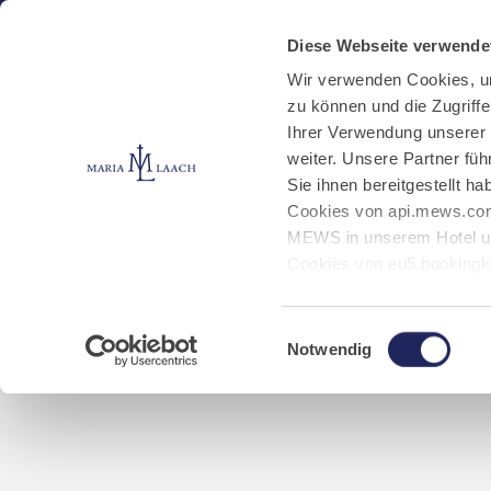
Aktuelles
Kloster
Klosterbetriebe
Diese Webseite verwende
Wir verwenden Cookies, u
zu können und die Zugriff
Veranstaltungen
Jobs
Ihrer Verwendung unserer
weiter. Unsere Partner fü
Sie ihnen bereitgestellt 
Start
Aktuelles
Veranstaltungen
Cookies von api.mews.com
MEWS in unserem Hotel un
Cookies von eu5.bookingk
von Bibliotheks- und Klos
Marketing-Cookies.
Einwilligungsauswahl
Notwendig