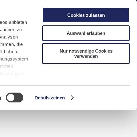
gen
Laacher See
Shops
Infos
Cookies zulassen
eos anbieten
ationen zu
Auswahl erlauben
Analysen
sammen, die
Nur notwendige Cookies
lt haben.
verwenden
DE
FR
EN
NL
CN/中文
uchungssystem
ittelt.
r Buchungen
Sie bitte
h
g
Details zeigen