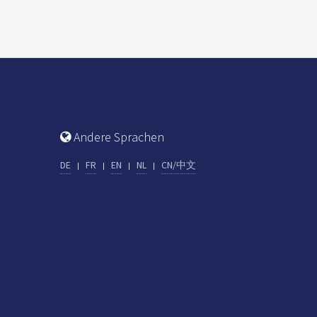
Andere Sprachen
DE
FR
EN
NL
CN/中文