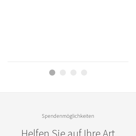
Klang des Glaubens auch in Zukunft hörbar zu machen.
Unterstützen Sie den Erhalt des Laacher Seegebiets
–
mit einer Spende über unser Spendenformular und
Jetzt spenden.
übernehmen Sie gemeinsam mit uns Verantwortung für
die Bewahrung der Schöpfung
Jetzt spenden.
Spendenmöglichkeiten
Helfen Sie auf Ihre Art