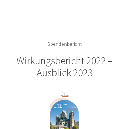
einem deutschen Rechenzentrum nach deutschem
Wir nutzen Ihre Daten, um Ihnen gewünschte Informationen
Datenschutz gehostet. Ihre sensiblen Spenderdaten werden
zuzusenden und Ihre Spenden auch mit Hilfe von
ausschließlich über gesicherte
SSL
-Leitungen übertragen. So
Dienstleistern zu verarbeiten. Auch unsere Dienstleister
ist garantiert, dass höchste Ansprüche an Sicherheit und
arbeiten streng nach deutschen Datenschutzvorgaben.
Datenschutz erfüllt werden.
Darüber hinaus geben wir Ihre Daten nicht an Dritte weiter.
Spendenbericht
Wirkungsbericht 2022 –
Ausblick 2023