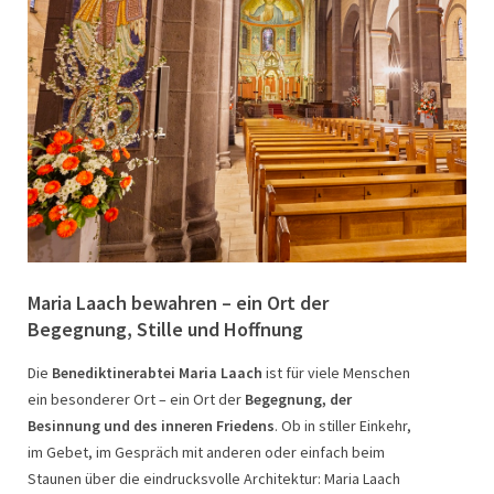
Erhalten, was einzigartig ist – Zukunft für die
Benediktinerabtei Maria Laach sichern
Die Benediktinerabtei Maria Laach ist ein bedeutendes
Kulturerbe mit nahezu tausend Jahre alten Gebäuden und
jahrhundertealten Kunstschätzen. Sie wirkt wie für die
Maria Laach bewahren – ein Ort der
Ewigkeit geschaffen – doch der Zahn der Zeit macht auch
Begegnung, Stille und Hoffnung
vor diesem einzigartigen Ort nicht Halt.
Die
Benediktinerabtei Maria Laach
ist für viele Menschen
Ihre Spende hilft – jeder Beitrag zählt
ein besonderer Ort – ein Ort der
Begegnung, der
Das Laacher Seegebiet bewahren –
Mit 40 Euro können wir die Dämmung für einen
Besinnung und des inneren Friedens
. Ob in stiller Einkehr,
Verantwortung für Gottes Schöpfung
Kirchenmusik in Maria Laach – den Glauben
Quadratmeter finanzieren
im Gebet, im Gespräch mit anderen oder einfach beim
übernehmen
hörbar und erlebbar machen
Wenn wir 1.000 Menschen finden, die 103
Staunen über die eindrucksvolle Architektur: Maria Laach