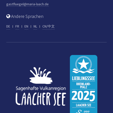
gastfluegel@maria-laach.de
Andere Sprachen
DE
FR
EN
NL
CN/中文