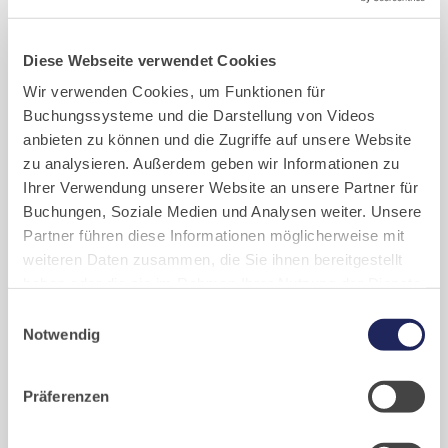
Kunstschmiede
Diese Webseite verwendet Cookies
Montag bis Donnerstag:
Wir verwenden Cookies, um Funktionen für
9:30–11:30 Uhr und 13:00–16:30 Uhr
Buchungssysteme und die Darstellung von Videos
anbieten zu können und die Zugriffe auf unsere Website
Freitag: 9:30 – 11:30 Uhr
zu analysieren. Außerdem geben wir Informationen zu
und nach Vereinbarung
Ihrer Verwendung unserer Website an unsere Partner für
Besuchen Sie unseren ganztägig geöffneten umfangreichen
Buchungen, Soziale Medien und Analysen weiter. Unsere
Ausstellungsgarten auf dem Klostergelände.
Partner führen diese Informationen möglicherweise mit
weiteren Daten zusammen, die Sie ihnen bereitgestellt
haben oder die sie im Rahmen Ihrer Nutzung der Dienste
gesammelt haben. Cookies von api.mews.com und
Einwilligungsauswahl
Bootsverleih
challenges.cloudflare.com: Wir verwenden das online
Notwendig
Buchungssystem MEWS in unserem Hotel und unserem
Die aktuellen Öffnungszeiten unseres Bootsverleihs finden Sie
Gastflügel. Ihre Daten werden dabei an MEWS
hier
Präferenzen
übermittelt. Cookies von eu5.bookingkit.de: Wir
verwenden das online Buchungssystem bookingkit für