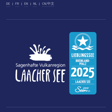
DE
FR
EN
NL
CN/中文