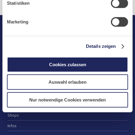
Buchungen von Bibliotheks- und Klosterführungen. Um
Statistiken
Buchungen durchführen zu können akzeptieren Sie bitte
Marketing-Cookies.
Marketing
Start
Aktuelles
Details zeigen
Kloster
Klosterbetriebe
Cookies zulassen
Spenden
Auswahl erlauben
Te Deum
Bestattungen
Nur notwendige Cookies verwenden
Laacher See
Shops
Infos